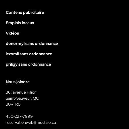
Contenu publicitaire
Emplois locaux
Vidéos
donormyl sans ordonnance
lexomil sans ordonnance
priligy sans ordonnance
Nous joindre
36, avenue Filion
Saint-Sauveur, QC
J0R 1R0
450-227-7999
reservationweb@medialo.ca