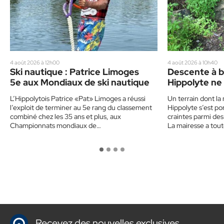
4 août 2026 à 12h00
4 août 2026 à 10h40
Ski nautique : Patrice Limoges
Descente à b
5e aux Mondiaux de ski nautique
Hippolyte ne
aménager un
L’Hippolytois Patrice «Pat» Limoges a réussi
Un terrain dont la
avant un an
l’exploit de terminer au 5e rang du classement
Hippolyte s’est p
combiné chez les 35 ans et plus, aux
craintes parmi des
Championnats mondiaux de…
La mairesse a tou
Recevez des nouvelles exclusives