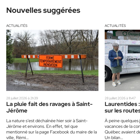
Nouvelles suggérées
ACTUALITÉS
ACTUALITÉS
28 juillet 2026 à 2h39
28 juillet 2026 à 1h47
La pluie fait des ravages à Saint-
Laurentides :
Jérôme
sur les route
un corbillard
La nature s’est déchaînée hier soir à Saint-
À peine quelques j
sensibiliser 
Jérôme et environs. En effet, tel que
vacances de la con
mentionné sur la page Facebook du maire de la
Québec avaient déj
ville, Rémi…
Un bilan…