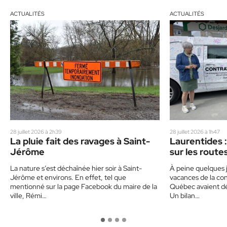
ACTUALITÉS
ACTUALITÉS
28 juillet 2026 à 2h39
28 juillet 2026 à 1h47
La pluie fait des ravages à Saint-
Laurentides :
Jérôme
sur les route
un corbillard
La nature s’est déchaînée hier soir à Saint-
À peine quelques j
sensibiliser 
Jérôme et environs. En effet, tel que
vacances de la con
mentionné sur la page Facebook du maire de la
Québec avaient déj
ville, Rémi…
Un bilan…