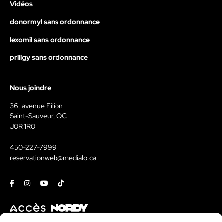
Vidéos
donormyl sans ordonnance
lexomil sans ordonnance
priligy sans ordonnance
Nous joindre
36, avenue Filion
Saint-Sauveur, QC
J0R 1R0
450-227-7999
reservationweb@medialo.ca
Facebook
Instagram
Youtube
Tiktok