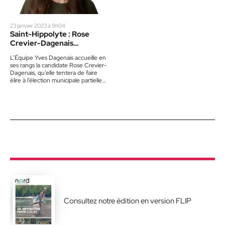
23 janvier 2023 à 9h04
Saint-Hippolyte : Rose
Crevier-Dagenais
candidate à la partielle
L’Équipe Yves Dagenais accueille en
ses rangs la candidate Rose Crevier-
Dagenais, qu’elle tentera de faire
élire à l’élection municipale partielle
du dimanche 26 février prochain.…
Consultez notre édition en version FLIP