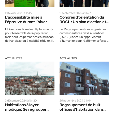
10 février 2026 à 1h45
9 septembre 2025 à 9h27
L’accessibilité mise à
Congrès d’orientation du
l’épreuve durant l’hiver
ROCL : Un plan d’action et
un rendez-vous solidaire
L’hiver complique les déplacements
Le Regroupement des organismes
pour l’ensemble de la population,
communautaires des Laurentides
mais pour les personnes en situation
(ROCL) lance un appel vibrant
de handicap ou à mobilité réduite, il
d’humanité pour réaffirmer la force
représente un obstacle…
du collectif dans un monde qui
divise. L’histoire…
ACTUALITÉS
ACTUALITÉS
3 décembre 2024 à 10h30
26 novembre 2024 à 1h44
Habitations à loyer
Regroupement de huit
modique: Se regrouper
offices d’habitation dans
pour mieux servir
les Laurentides