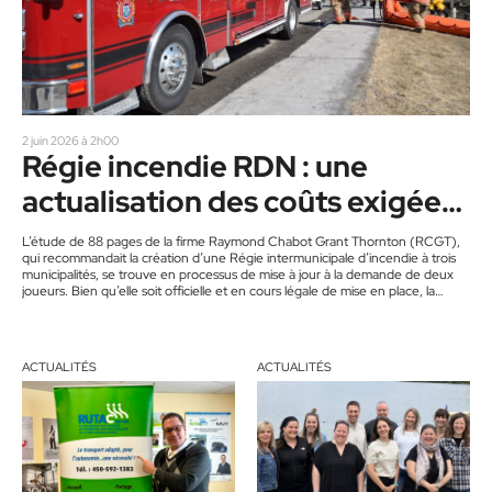
2 juin 2026 à 2h00
Régie incendie RDN : une
actualisation des coûts exigée
par deux municipalités
L’étude de 88 pages de la firme Raymond Chabot Grant Thornton (RCGT),
qui recommandait la création d’une Régie intermunicipale d’incendie à trois
municipalités, se trouve en processus de mise à jour à la demande de deux
joueurs. Bien qu’elle soit officielle et en cours légale de mise en place, la
fusion a soulevé des questions auprès des municipalités de Saint-Hippolyte et
de Saint-Jérôme, qui veulent savoir à combien de dollars d’aujourd’hui
correspond l’édification de la…
ACTUALITÉS
ACTUALITÉS