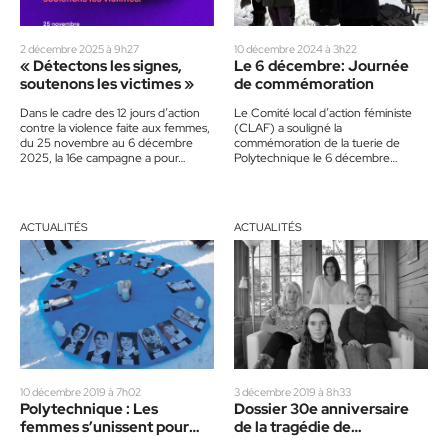
2 décembre 2025 à 9h27
10 décembre 2024 à 3h22
« Détectons les signes,
Le 6 décembre: Journée
soutenons les victimes »
de commémoration
Dans le cadre des 12 jours d’action
Le Comité local d’action féministe
contre la violence faite aux femmes,
(CLAF) a souligné la
du 25 novembre au 6 décembre
commémoration de la tuerie de
2025, la 16e campagne a pour…
Polytechnique le 6 décembre
dernier, s’inscrivant dans le cadre
des 12…
ACTUALITÉS
ACTUALITÉS
10 décembre 2019 à 7h02
3 décembre 2019 à 8h33
Polytechnique : Les
Dossier 30e anniversaire
femmes s’unissent pour
de la tragédie de
commémorer l’évènement
Polytecnique