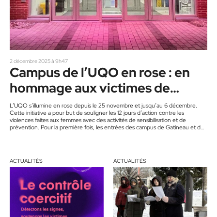
2 décembre 2025 à 9h47
Campus de l’UQO en rose : en
hommage aux victimes de
Polytechnique
L’UQO s’illumine en rose depuis le 25 novembre et jusqu’au 6 décembre.
Cette initiative a pour but de souligner les 12 jours d’action contre les
violences faites aux femmes avec des activités de sensibilisation et de
prévention. Pour la première fois, les entrées des campus de Gatineau et de
Saint-Jérôme seront illuminées de rose, symbole de soutien, de solidarité et
d’engagement envers toutes les personnes victimes de violences, tout en
rendant hommage aux 14 femmes…
ACTUALITÉS
ACTUALITÉS