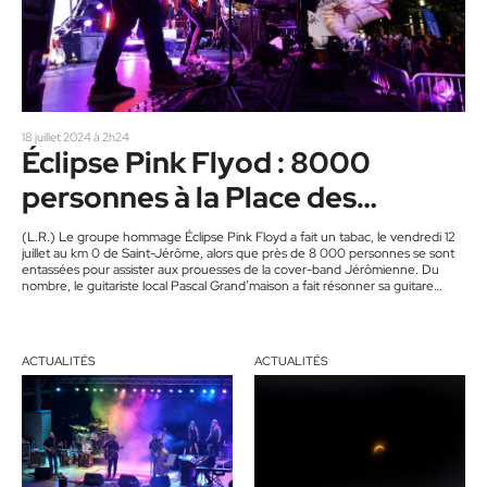
18 juillet 2024 à 2h24
Éclipse Pink Flyod : 8000
personnes à la Place des
Festivités
(L.R.) Le groupe hommage Éclipse Pink Floyd a fait un tabac, le vendredi 12
juillet au km 0 de Saint-Jérôme, alors que près de 8 000 personnes se sont
entassées pour assister aux prouesses de la cover-band Jérômienne. Du
nombre, le guitariste local Pascal Grand’maison a fait résonner sa guitare
d’origine du virtuose David Gilmore, au grand plaisir des mordus de l’époque.
Soulignons que des choristes et le batteur sont aussi de Saint-Jérôme.
Plusieurs spectateurs…
ACTUALITÉS
ACTUALITÉS