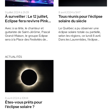
9 juillet 2024 à 2h39
8 avril 2024 à 5h17
À surveiller : Le 12 juillet,
Tous réunis pour l’éclipse
Eclipse fera revivre Pink
solaire du siècle
Floyd
Avec à sa tête, le chanteur et
Le Québec a pu observer une
guitariste de Saint-Jérôme, Pascal
éclipse solaire totale ou partielle,
Grand-Maison, le groupe Eclipse
selon les régions, ce lundi 8 avril.
sera à la Place des Festivités de
Dans les Laurentides, l’éclipse
Saint-Jérôme pour présenter…
maximale a été…
ACTUALITÉS
8 avril 2024 à 10h14
Êtes-vous prêts pour
l’éclipse solaire ?