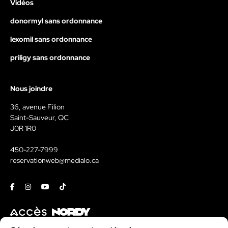
Vidéos
donormyl sans ordonnance
lexomil sans ordonnance
priligy sans ordonnance
Nous joindre
36, avenue Filion
Saint-Sauveur, QC
J0R 1R0
450-227-7999
reservationweb@medialo.ca
Facebook
Instagram
Youtube
Tiktok
Contact