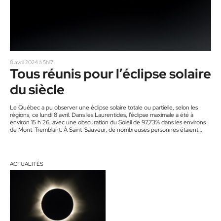
8 avril 2024 à 5h17
Tous réunis pour l’éclipse solaire
du siècle
Le Québec a pu observer une éclipse solaire totale ou partielle, selon les
régions, ce lundi 8 avril. Dans les Laurentides, l’éclipse maximale a été à
environ 15 h 26, avec une obscuration du Soleil de 97,73% dans les environs
de Mont-Tremblant. À Saint-Sauveur, de nombreuses personnes étaient
présentes dans le village pour regarder le phénomène. La lumière du jour a
drastiquement changé dans le village, créant une atmosphère qui donnait
l’impression qu’il allait pleuvoir.…
ACTUALITÉS