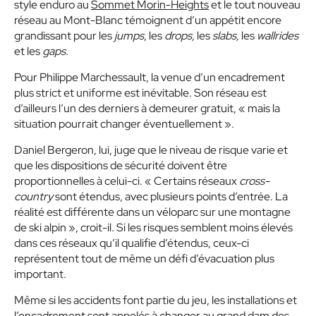
style enduro au
Sommet Morin-Heights
et le tout nouveau
réseau au Mont-Blanc témoignent d’un appétit encore
grandissant pour les
jumps
, les
drops,
les
slabs,
les
wallrides
et les
gaps.
Pour Philippe Marchessault, la venue d’un encadrement
plus strict et uniforme est inévitable. Son réseau est
d’ailleurs l’un des derniers à demeurer gratuit, « mais la
situation pourrait changer éventuellement ».
Daniel Bergeron, lui, juge que le niveau de risque varie et
que les dispositions de sécurité doivent être
proportionnelles à celui-ci. « Certains réseaux
cross-
country
sont étendus, avec plusieurs points d’entrée. La
réalité est différente dans un véloparc sur une montagne
de ski alpin », croit-il. Si les risques semblent moins élevés
dans ces réseaux qu’il qualifie d’étendus, ceux-ci
représentent tout de même un défi d’évacuation plus
important.
Même si les accidents font partie du jeu, les installations et
l’encadrement sont appelés à changer au grand dam des