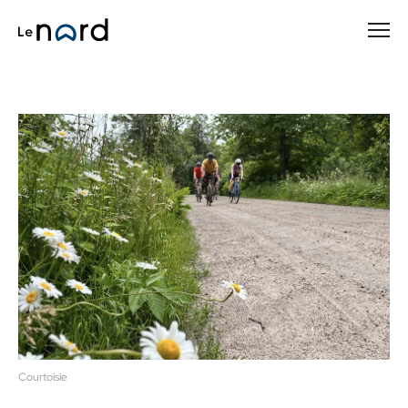
Passer
au
contenu
principal
Courtoisie