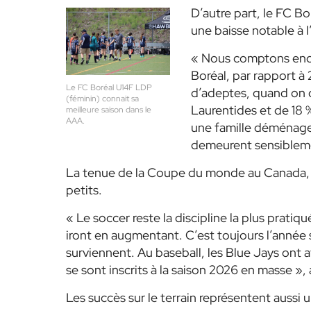
D’autre part, le FC 
une baisse notable à l
« Nous comptons encor
Boréal, par rapport à
Le FC Boréal U14F LDP
d’adeptes, quand on c
(féminin) connait sa
Laurentides et de 18 % 
meilleure saison dans le
AAA.
une famille déménage, 
demeurent sensiblemen
La tenue de la Coupe du monde au Canada, a
petits.
« Le soccer reste la discipline la plus pratiq
iront en augmentant. C’est toujours l’anné
surviennent. Au baseball, les Blue Jays ont 
se sont inscrits à la saison 2026 en masse », 
Les succès sur le terrain représentent aussi 