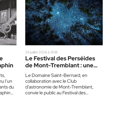
29 juillet 2026 à 3h18
le
Le Festival des Perséides
aphin
de Mont-Tremblant : une
pluie d’étoiles filantes
ts,
Le Domaine Saint-Bernard, en
u l’un
collaboration avec le Club
ants du
d’astronomie de Mont-Tremblant,
aphin
convie le public au Festival des
Perséides, le 14 août prochain. Les
Perséides sont…