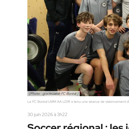
(Photo : gracieuseté FC Boréal )
Le FC Boréal U14M AA LDIR a tenu une séance de visionnement d
30 juin 2026 à 3h22
Soccer régional : les