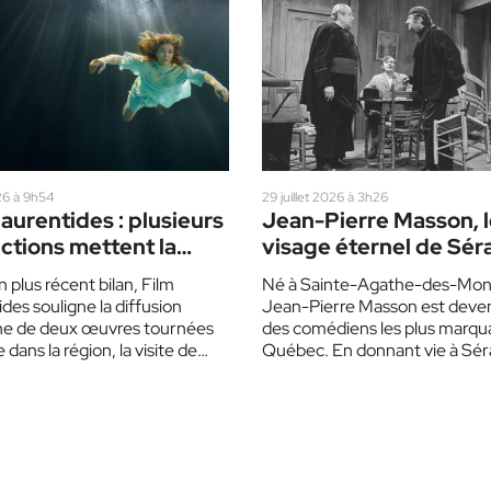
26 à 9h54
29 juillet 2026 à 3h26
aurentides : plusieurs
Jean-Pierre Masson, 
ctions mettent la
visage éternel de Sér
n en vedette
 plus récent bilan, Film
Né à Sainte-Agathe-des-Mon
des souligne la diffusion
Jean-Pierre Masson est deven
ne de deux œuvres tournées
des comédiens les plus marqu
 dans la région, la visite de
Québec. En donnant vie à Sér
eurs américains…
Poudrier, il a immortalisé les…