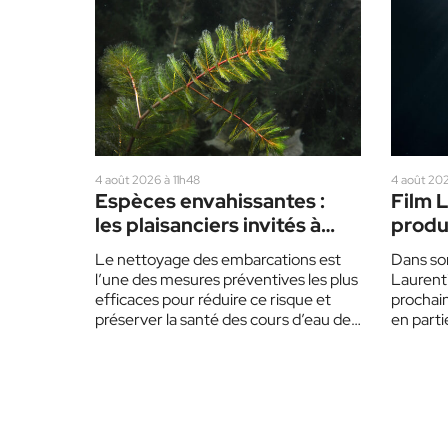
4 août 2026 à 11h48
4 août 20
Espèces envahissantes :
Film L
les plaisanciers invités à
produ
redoubler de prudence cet
régio
Le nettoyage des embarcations est
Dans son
été
l’une des mesures préventives les plus
Laurenti
efficaces pour réduire ce risque et
prochai
préserver la santé des cours d’eau des
en partie
Laurentides.…
product