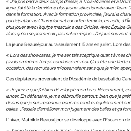
« J’ai pris part à deux camps d’essai, à Trois-Rivières et à Dr
ligne, j’ai été la deuxième plus jeune sélectionnée avec Team Q
dans la formation. Avec la formation provinciale, j’aurai la ch
participation au Championnat canadien féminin, en août, à l’Î
plus jouer avec l’équipe masculine des Orioles. Avec Équipe Q
alors qu’on se promenait pas mal en région. J’ai joué souvent à 
La jeune Beauséjour aura seulement 15 ans en juillet. Lors des e
« Lors des showcases, je me sentais sceptique quant à mes ch
j’avais en même temps confiance en moi. Ça a été une fierté d
occasion, des recruteurs m’observaient sans que je m’en aperç
Ces dépisteurs provenaient de l’Académie de baseball du Can
« Je pense que j’ai bien développé mon bras. Récemment, co
lancer. En défensive, je me débrouille partout, bien que je pr
disons que je suis reconnue pour me rendre régulièrement sur l
balles. J’essaie d’améliorer mon jugement des balles et ça fon
L’hiver, Mathilde Beauséjour se développe avec l’Escadron de
« J’aime le programme de Saint-Jérôme. Depuis mes débuts au 