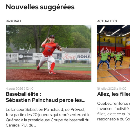
Nouvelles suggérées
BASEBALL
ACTUALITÉS
4 août 2026 à 12h10
19 juillet 2026 à 11h00
Baseball élite :
Allez, les fille
Sébastien Painchaud perce les
Québec renforce so
rangs d’Équipe Québec 17U
favoriser l’activit
Le lanceur Sébastien Painchaud, de Prévost,
filles, c’est ce qu
fera partie des 20 joueurs qui représenteront le
responsable du Spo
Québec à la prestigieuse Coupe de baseball du
Canada 17U, du…