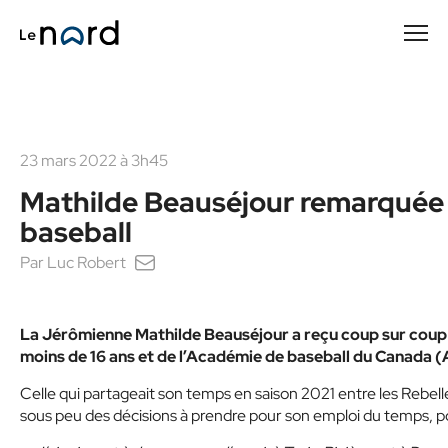
Passer
au
contenu
principal
23 mars 2022 à 3h45
Mathilde Beauséjour remarquée
baseball
Par
Luc Robert
La Jérômienne Mathilde Beauséjour a reçu coup sur cou
moins de 16 ans et de l’Académie de baseball du Canada (A
Celle qui partageait son temps en saison 2021 entre les Rebel
sous peu des décisions à prendre pour son emploi du temps, p