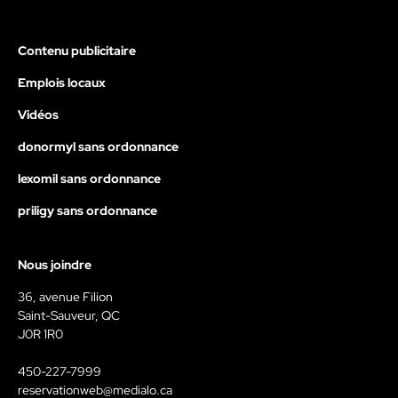
Contenu publicitaire
Emplois locaux
Vidéos
donormyl sans ordonnance
lexomil sans ordonnance
priligy sans ordonnance
Nous joindre
36, avenue Filion
Saint-Sauveur, QC
J0R 1R0
450-227-7999
reservationweb@medialo.ca