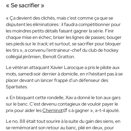
« Se sacrifier »
« Ça devient des clichés, mais c’est comme ça que se
disputent les éliminatoires : il faudra compétitionner pour
les moindres petits détails faisant gagner la série. Finir
chaque mise en échec; briser les lignes de passes; bouger
ses pieds sur le
track;
et surtout, se sacrifier pour bloquer
les tirs », a convenu l’entraineur-chef du club de hockey
collégial jérômien, Benoît Gratton.
Le vétéran attaquant Xavier Larocque a pris le pilote aux
mots, samedi soir dernier à domicile, en n’hésitant pas à se
placer devant un lancer frappé d’un défenseur des
Spartiates.
« En bloquant cette rondelle, Xav a donné le ton aux gars
sur le banc. C’est devenu contagieux de vouloir payer le
prix pour aider les
Cheminot
s à gagner », a-t-il ajouté.
Le no. 88 était tout sourire à la suite du gain des siens, en
se remémorant son retour au banc, plié en deux, pour