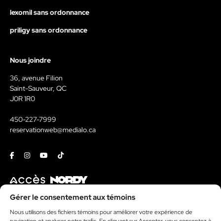
lexomil sans ordonnance
priligy sans ordonnance
Nous joindre
36, avenue Filion
Saint-Sauveur, QC
J0R 1R0
450-227-7999
reservationweb@medialo.ca
Facebook
Instagram
Youtube
Tiktok
Contact
Gérer le consentement aux témoins
Nous utilisons des fichiers témoins pour améliorer votre expérience de
Kit média