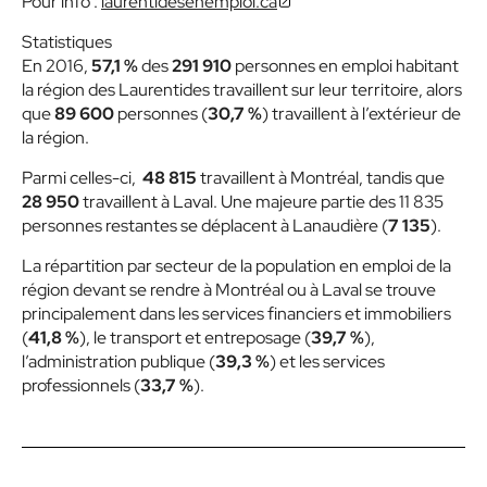
Pour info :
laurentidesenemploi.ca
Statistiques
En 2016,
57,1 %
des
291 910
personnes en emploi habitant
la région des Laurentides travaillent sur leur territoire, alors
que
89 600
personnes (
30,7 %
) travaillent à l’extérieur de
la région.
Parmi celles-ci,
48 815
travaillent à Montréal, tandis que
28 950
travaillent à Laval. Une majeure partie des 11 835
personnes restantes se déplacent à Lanaudière (
7 135
).
La répartition par secteur de la population en emploi de la
région devant se rendre à Montréal ou à Laval se trouve
principalement dans les services financiers et immobiliers
(
41,8 %
), le transport et entreposage (
39,7 %
),
l’administration publique (
39,3 %
) et les services
professionnels (
33,7 %
).