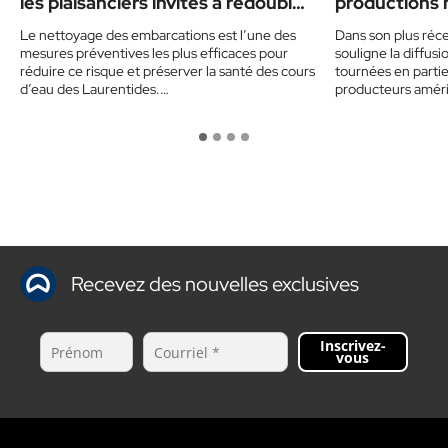
les plaisanciers invités à redoubler
productions 
de prudence cet été
vedette
Le nettoyage des embarcations est l’une des
Dans son plus réce
mesures préventives les plus efficaces pour
souligne la diffu
réduire ce risque et préserver la santé des cours
tournées en partie 
d’eau des Laurentides.…
producteurs amér
Recevez des nouvelles exclusives
Inscrivez-
vous