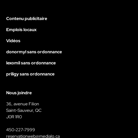
Contenu publicitaire
Emplois locaux
Vidéos
donormyl sans ordonnance
lexomil sans ordonnance
priligy sans ordonnance
Nous joindre
36, avenue Filion
Saint-Sauveur, QC
J0R 1R0
450-227-7999
reservationweb@medialo.ca