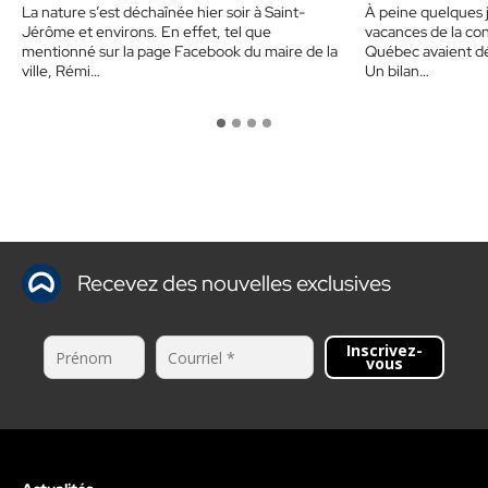
La nature s’est déchaînée hier soir à Saint-
À peine quelques j
sensibiliser 
Jérôme et environs. En effet, tel que
vacances de la con
mentionné sur la page Facebook du maire de la
Québec avaient déj
ville, Rémi…
Un bilan…
Recevez des nouvelles exclusives
Inscrivez-
vous