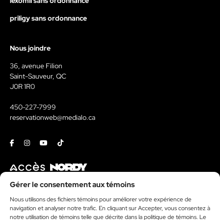
lexomil sans ordonnance
priligy sans ordonnance
Nous joindre
36, avenue Filion
Saint-Sauveur, QC
J0R 1R0
450-227-7999
reservationweb@medialo.ca
Facebook
Instagram
Youtube
Tiktok
Contact
Gérer le consentement aux témoins
Nous utilisons des fichiers témoins pour améliorer votre expérience de
Kit média
navigation et analyser notre trafic. En cliquant sur Accepter, vous consentez à
Politique de témoins
notre utilisation de témoins telle que décrite dans la politique de témoins. Le