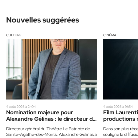
Nouvelles suggérées
CULTURE
CINÉMA
4 août 2026 à 2h04
4 août 2026 à 9h54
Nomination majeure pour
Film Laurenti
Alexandre Gélinas : le directeur du
productions 
Patriote devient président de la
vedette
Directeur général du Théâtre Le Patriote de
Dans son plus réce
Maison de la chanson du Québec
Sainte-Agathe-des-Monts, Alexandre Gélinas a
souligne la diffu