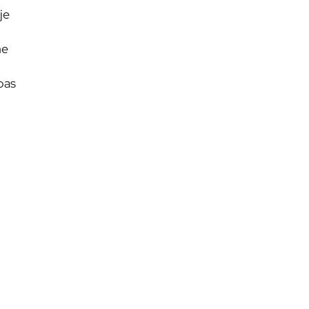
je
ne
pas