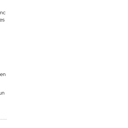
onc
es
 en
un