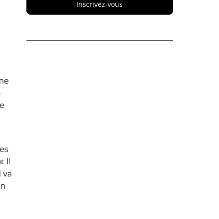
Inscrivez-vous
nne
e
te
es
 Il
l va
on