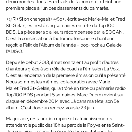
deux mondes.
Tous les extraits de l’album ont atteint une
première place à l’un des classements du palmarès.
<@Ri>Si on changeait<@$p>, écrit avec Marie-Mai et Fred
St-Gelais, est resté cinq semaines en tête du Top 100
BDS. La pièce sera d’ailleurs récompensée par la SOCAN.
C’est la consécration à l’automne lorsque le chanteur
reçoit le Félix de l’Album de l’année – pop-rock au Gala de
l’ADISQ.
Depuis le début 2013, il met son talent au profit d’autres
chanteurs grâce à son rôle de coach à l’émission
La Voix
.
C’est au lendemain de la première émission qu’il a présenté
Nous sommes les mêmes
, collaboration avec Marie-
Mai et Fred St-Gelais, qui a trôné en tête du palmarès radio
Top 100 BDS pendant 5 semaines. Marc Dupré revient sur
disque en décembre 2014 avec
Là dans ma tête
, son 5e
album. C’est donc un rendez-vous le 23 juin.
Maquillage, restauration rapide et rafraîchissements
attendent le public dès 18h au parc de la Polyvalente Saint-
Jérôme. Pour assurer la sécurité des spectateurs, les