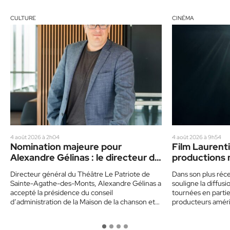
CULTURE
CINÉMA
4 août 2026 à 2h04
4 août 2026 à 9h54
Nomination majeure pour
Film Laurenti
Alexandre Gélinas : le directeur du
productions 
Patriote devient président de la
vedette
Directeur général du Théâtre Le Patriote de
Dans son plus réce
Maison de la chanson du Québec
Sainte-Agathe-des-Monts, Alexandre Gélinas a
souligne la diffu
accepté la présidence du conseil
tournées en partie 
d’administration de la Maison de la chanson et
producteurs amér
de…