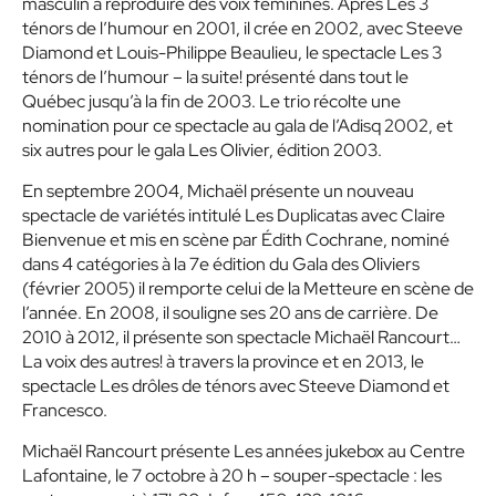
masculin à reproduire des voix féminines. Après
Les 3
ténors de l’humour
en 2001, il crée en 2002, avec Steeve
Diamond et Louis-Philippe Beaulieu, le spectacle
Les 3
ténors de l’humour – la suite!
présenté dans tout le
Québec jusqu’à la fin de 2003. Le trio récolte une
nomination pour ce spectacle au gala de l’Adisq 2002, et
six autres pour le gala
Les Olivier
, édition 2003.
En septembre 2004, Michaël présente un nouveau
spectacle de variétés intitulé
Les Duplicatas
avec Claire
Bienvenue et mis en scène par Édith Cochrane, nominé
dans 4 catégories à la 7e édition du Gala des Oliviers
(février 2005) il remporte celui de la
Metteure en scène de
l’année
. En 2008, il souligne ses 20 ans de carrière. De
2010 à 2012, il présente son spectacle
Michaël Rancourt…
La voix des autres!
à travers la province et en 2013, le
spectacle
Les drôles de ténors
avec Steeve Diamond et
Francesco.
Michaël Rancourt présente
Les années jukebox
au Centre
Lafontaine, le 7 octobre à 20 h – souper-spectacle : les