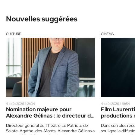
Nouvelles suggérées
CULTURE
CINÉMA
4 août 2026 à 2h04
4 août 2026 à 9h54
Nomination majeure pour
Film Laurenti
Alexandre Gélinas : le directeur du
productions 
Patriote devient président de la
vedette
Directeur général du Théâtre Le Patriote de
Dans son plus réce
Maison de la chanson du Québec
Sainte-Agathe-des-Monts, Alexandre Gélinas a
souligne la diffu