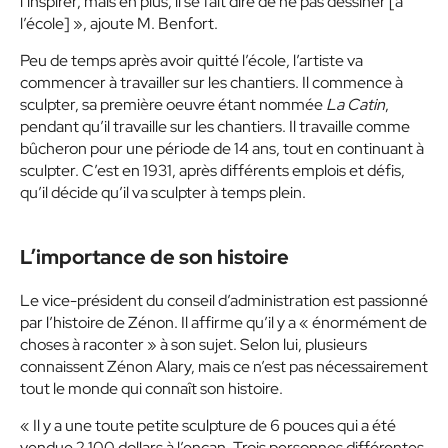
l’inspirer, mais en plus, il se fait dire de ne pas dessiner [à
l’école] », ajoute M. Benfort.
Peu de temps après avoir quitté l’école, l’artiste va
commencer à travailler sur les chantiers. Il commence à
sculpter, sa première oeuvre étant nommée
La Catin
,
pendant qu’il travaille sur les chantiers. Il travaille comme
bûcheron pour une période de 14 ans, tout en continuant à
sculpter. C’est en 1931, après différents emplois et défis,
qu’il décide qu’il va sculpter à temps plein.
L’importance de son histoire
Le vice-président du conseil d’administration est passionné
par l’histoire de Zénon. Il affirme qu’il y a « énormément de
choses à raconter » à son sujet. Selon lui, plusieurs
connaissent Zénon Alary, mais ce n’est pas nécessairement
tout le monde qui connaît son histoire.
« Il y a une toute petite sculpture de 6 pouces qui a été
vendue 2 100 dollars à l’encan. Trois personnes différentes