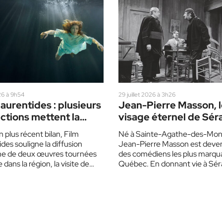
26 à 9h54
29 juillet 2026 à 3h26
aurentides : plusieurs
Jean-Pierre Masson, 
ctions mettent la
visage éternel de Sér
n en vedette
 plus récent bilan, Film
Né à Sainte-Agathe-des-Mon
des souligne la diffusion
Jean-Pierre Masson est deven
ne de deux œuvres tournées
des comédiens les plus marqu
 dans la région, la visite de
Québec. En donnant vie à Sér
eurs américains…
Poudrier, il a immortalisé les…