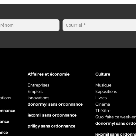
Affaires et économie
Culture
Entreprises
Musique
Emplois
Expositions
ations
Innovations
Livres
donormyl sans ordonnance
Cinéma
onnance
Théâtre
lexomil sans ordonnance
Quoi faire ce week-e
nance
donormyl sans ord
priligy sans ordonnance
ance
lexomil sans ordonn