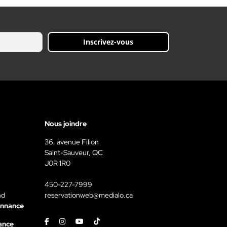
Inscrivez-vous
Nous joindre
36, avenue Filion
Saint-Sauveur, QC
J0R 1R0
450-227-7999
nd
reservationweb@medialo.ca
onnance
Facebook
Instagram
Youtube
Tiktok
ance