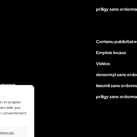
priligy sans ordonn
Contenu publicitaire
Emplois locaux
Vidéos
donormyl sans ord
onnance
lexomil sans ordonn
nance
priligy sans ordonn
on et analyser
ance
oins telle que
 son consentement
érences