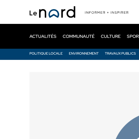
Passer
au
contenu
principal
ACTUALITÉS
COMMUNAUTÉ
CULTURE
SPOR
POLITIQUE LOCALE
ENVIRONNEMENT
TRAVAUX PUBLICS