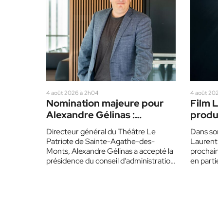
4 août 2026 à 2h04
4 août 20
Nomination majeure pour
Film L
Alexandre Gélinas :
produ
le directeur du
régio
Directeur général du Théâtre Le
Dans son
Patriote devient
Patriote de Sainte-Agathe-des-
Laurenti
président de la Maison de la
Monts, Alexandre Gélinas a accepté la
prochai
chanson du Québec
présidence du conseil d’administration
en partie
de la Maison de la chanson et de…
product