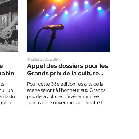
19 juillet 2026 à 8h46
le
Appel des dossiers pour les
aphin
Grands prix de la culture
des Laurentides
ts,
Pour cette 36e édition, les arts de la
u l’un
scène seront à l’honneur aux Grands
ants du
prix de la culture. L’événement se
aphin
tiendra le 17 novembre au Théâtre Le
Patriote,…