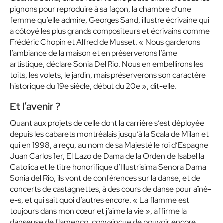
pignons pour reproduire à sa façon, la chambre d’une
femme qu’elle admire, Georges Sand, illustre écrivaine qui
a côtoyé les plus grands compositeurs et écrivains comme
Frédéric Chopin et Alfred de Musset. « Nous garderons
l’ambiance de la maison et en préserverons l’âme
artistique, déclare Sonia Del Rio. Nous en embellirons les
toits, les volets, le jardin, mais préserverons son caractère
historique du 19e siècle, début du 20e », dit-elle.
Et l’avenir ?
Quant aux projets de celle dont la carrière s’est déployée
depuis les cabarets montréalais jusqu’à la Scala de Milan et
qui en 1998, a reçu, au nom de sa Majesté le roi d’Espagne
Juan Carlos 1er, El Lazo de Dama de la Orden de Isabel la
Catolica et le titre honorifique d’Illustrisima Senora Dama
Sonia del Rio, ils vont de conférences sur la danse, et de
concerts de castagnettes, à des cours de danse pour aîné-
e-s, et qui sait quoi d’autres encore. « La flamme est
toujours dans mon cœur et j’aime la vie », affirme la
danseuse de flamenco, convaincue de pouvoir encore