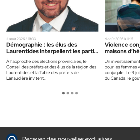
4 août 2026 à 11h30
4 août 2026 à 11h15
Démographie : les élus des
Violence conj
Laurentides interpellent les partis
maisons d’hé
politiques
dans les Lau
À l’approche des élections provinciales, le
Un investissemen
Conseil des préfets et des élus de la région des
pour les femmes v
Laurentides et la Table des préfets de
conjugale. Le 9 ju
Lanaudière invitent…
du Canada, le go
Recevez des nouvelles exclusives