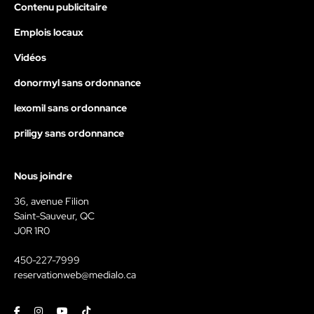
Contenu publicitaire
Emplois locaux
Vidéos
donormyl sans ordonnance
lexomil sans ordonnance
priligy sans ordonnance
Nous joindre
36, avenue Filion
Saint-Sauveur, QC
J0R 1R0
450-227-7999
reservationweb@medialo.ca
Facebook
Instagram
Youtube
Tiktok