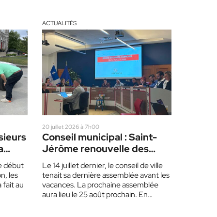
ACTUALITÉS
20 juillet 2026 à 7h00
sieurs
Conseil municipal : Saint-
a
Jérôme renouvelle des
illard
ententes
le début
Le 14 juillet dernier, le conseil de ville
 les
n, les
tenait sa dernière assemblée avant les
 fait au
vacances. La prochaine assemblée
aura lieu le 25 août prochain. En…