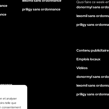
lexomil sans ordonnance
Quoi faire ce week-e
nance
donormyl sans ord
priligy sans ordonnance
ance
lexomil sans ordonn
priligy sans ordonn
Contenu publicitaire
Emplois locaux
Vidéos
donormyl sans ord
onnance
lexomil sans ordonn
nance
priligy sans ordonn
on et analyser
ance
oins telle que
 son consentement