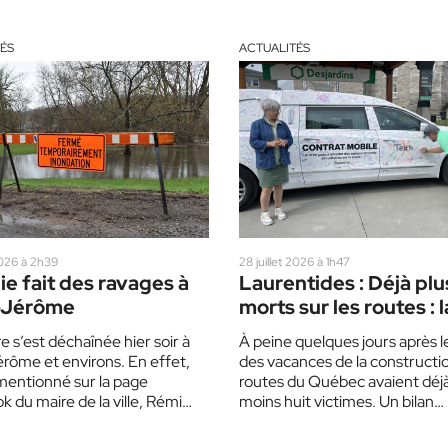
ÉS
ACTUALITÉS
 2026 à 2h39
28 juillet 2026 à 1h47
ie fait des ravages à
Laurentides : Déjà plu
-Jérôme
morts sur les routes : l
SAAQ mise sur un corb
e s’est déchaînée hier soir à
À peine quelques jours après 
blanc pour sensibiliser
rôme et environs. En effet,
des vacances de la constructio
conducteurs
mentionné sur la page
routes du Québec avaient déjà
 du maire de la ville, Rémi…
moins huit victimes. Un bilan…