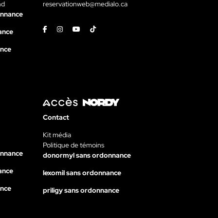
nd
reservationweb@medialo.ca
onnance
Facebook
Instagram
Youtube
Tiktok
ance
ance
Contact
Kit média
Politique de témoins
onnance
donormyl sans ordonnance
ance
lexomil sans ordonnance
ance
priligy sans ordonnance