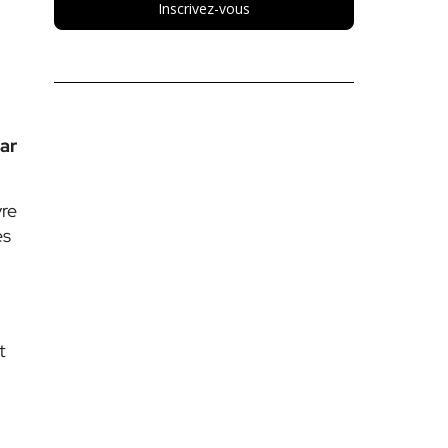
Inscrivez-vous
ar
vre
es
t