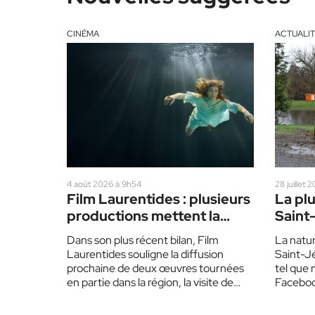
CINÉMA
ACTUALIT
4 août 2026 à 9h54
28 juillet
Film Laurentides : plusieurs
La plu
productions mettent la
Saint
région en vedette
Dans son plus récent bilan, Film
La natur
Laurentides souligne la diffusion
Saint-Jé
prochaine de deux œuvres tournées
tel que 
en partie dans la région, la visite de
Facebook
producteurs américains…