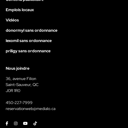
Emplois locaux
Vidéos
donormyl sans ordonnance
lexomil sans ordonnance
priligy sans ordonnance
Nous joindre
36, avenue Filion
Saint-Sauveur, QC
J0R 1R0
450-227-7999
reservationweb@medialo.ca
Facebook
Instagram
Youtube
Tiktok