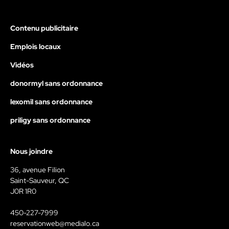
Contenu publicitaire
Emplois locaux
Vidéos
donormyl sans ordonnance
lexomil sans ordonnance
priligy sans ordonnance
Nous joindre
36, avenue Filion
Saint-Sauveur, QC
J0R 1R0
450-227-7999
reservationweb@medialo.ca