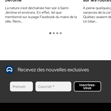
un corbillard
La nature s’est déchaînée hier soir à Saint-
À peine quelques j
sensibiliser 
Jérôme et environs. En effet, tel que
vacances de la con
mentionné sur la page Facebook du maire de la
Québec avaient déj
ville, Rémi…
Un bilan…
Recevez des nouvelles exclusives
Inscrivez-
vous