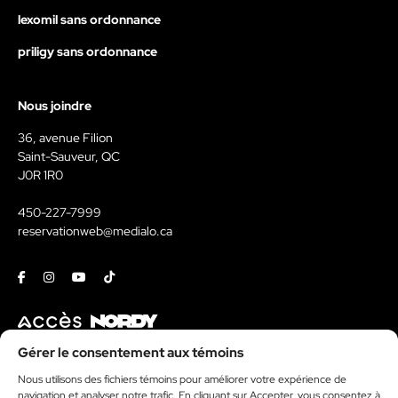
lexomil sans ordonnance
priligy sans ordonnance
Nous joindre
36, avenue Filion
Saint-Sauveur, QC
J0R 1R0
450-227-7999
reservationweb@medialo.ca
Facebook
Instagram
Youtube
Tiktok
Contact
Gérer le consentement aux témoins
Nous utilisons des fichiers témoins pour améliorer votre expérience de
Kit média
navigation et analyser notre trafic. En cliquant sur Accepter, vous consentez à