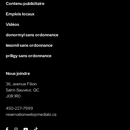
Contenu publicitaire
Emplois locaux
Vidéos
donormyl sans ordonnance
lexomil sans ordonnance
priligy sans ordonnance
Nous joindre
36, avenue Filion
Saint-Sauveur, QC
J0R 1R0
450-227-7999
reservationweb@medialo.ca
Facebook
Instagram
Youtube
Tiktok