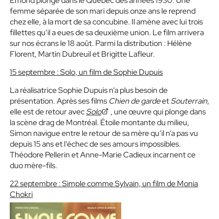
Émond plonge dans le Québec des années 1930. Une
femme séparée de son mari depuis onze ans le reprend
chez elle, à la mort de sa concubine. Il amène avec lui trois
fillettes qu’il a eues de sa deuxième union. Le film arrivera
sur nos écrans le 18 août. Parmi la distribution : Hélène
Florent, Martin Dubreuil et Brigitte Lafleur.
15 septembre : Solo, un film de Sophie Dupuis
La réalisatrice Sophie Dupuis n’a plus besoin de
présentation. Après ses films
Chien de garde
et
Souterrain
,
elle est de retour avec
Solo
, une œuvre qui plonge dans
la scène drag de Montréal. Étoile montante du milieu,
Simon navigue entre le retour de sa mère qu’il n’a pas vu
depuis 15 ans et l’échec de ses amours impossibles.
Théodore Pellerin et Anne-Marie Cadieux incarnent ce
duo mère-fils.
22 septembre : Simple comme Sylvain, un film de Monia
Chokri