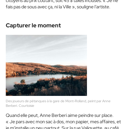
citoyens au prix coûtant, soit 45 $ taxes incluses. « Je ne
fais pas de sous avec ça, ni la Ville », souligne l’artiste.
Capturer le moment
Des joueurs de pétanques à la gare de Mont-Rolland, peint par Anne
Berberi. Courtoisie
Quand elle peut, Anne Berberi aime peindre sur place.
« Je pars avec mon sac à dos, mon papier, mes affaires, et
je m’installe un peu partout. Sur la rue Valiquette, au café