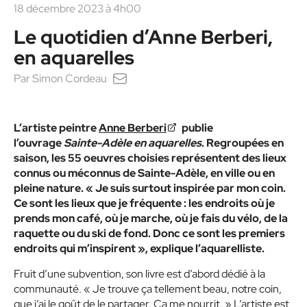
18 décembre 2023 à 4h00
Le quotidien d’Anne Berberi,
en aquarelles
Par
Simon Cordeau
L’artiste peintre
Anne Berberi
publie
l’ouvrage
Sainte-Adèle en aquarelles
. Regroupées en
saison, les 55 oeuvres choisies représentent des lieux
connus ou méconnus de Sainte-Adèle, en ville ou en
pleine nature. « Je suis surtout inspirée par mon coin.
Ce sont les lieux que je fréquente : les endroits où je
prends mon café, où je marche, où je fais du vélo, de la
raquette ou du ski de fond. Donc ce sont les premiers
endroits qui m’inspirent », explique l’aquarelliste.
Fruit d’une subvention, son livre est d’abord dédié à la
communauté. « Je trouve ça tellement beau, notre coin,
que j’ai le goût de le partager. Ça me nourrit. » L’artiste est