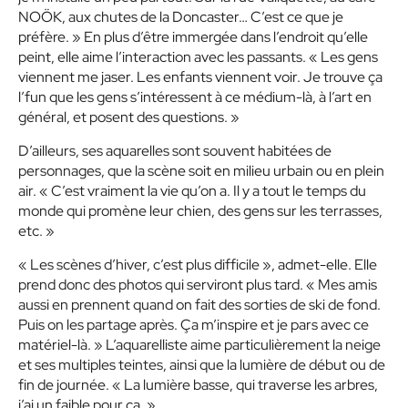
NOÖK, aux chutes de la Doncaster… C’est ce que je
préfère. » En plus d’être immergée dans l’endroit qu’elle
peint, elle aime l’interaction avec les passants. « Les gens
viennent me jaser. Les enfants viennent voir. Je trouve ça
l’fun que les gens s’intéressent à ce médium-là, à l’art en
général, et posent des questions. »
D’ailleurs, ses aquarelles sont souvent habitées de
personnages, que la scène soit en milieu urbain ou en plein
air. « C’est vraiment la vie qu’on a. Il y a tout le temps du
monde qui promène leur chien, des gens sur les terrasses,
etc. »
« Les scènes d’hiver, c’est plus difficile », admet-elle. Elle
prend donc des photos qui serviront plus tard. « Mes amis
aussi en prennent quand on fait des sorties de ski de fond.
Puis on les partage après. Ça m’inspire et je pars avec ce
matériel-là. » L’aquarelliste aime particulièrement la neige
et ses multiples teintes, ainsi que la lumière de début ou de
fin de journée. « La lumière basse, qui traverse les arbres,
j’ai un faible pour ça. »