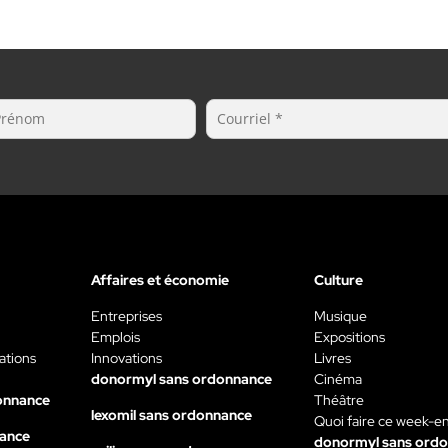
Affaires et économie
Culture
Entreprises
Musique
Emplois
Expositions
ations
Innovations
Livres
donormyl sans ordonnance
Cinéma
onnance
Théâtre
lexomil sans ordonnance
Quoi faire ce week-e
nance
donormyl sans ord