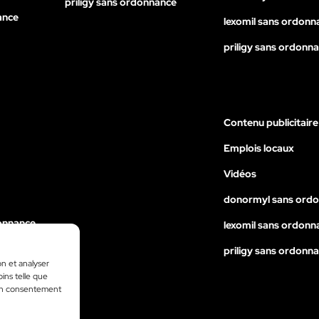
priligy sans ordonnance
ance
lexomil sans ordonn
priligy sans ordonn
Contenu publicitaire
Emplois locaux
Vidéos
donormyl sans ord
onnance
lexomil sans ordonn
nance
priligy sans ordonn
on et analyser
ance
oins telle que
 son consentement