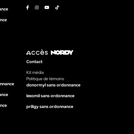
Facebook
Instagram
Youtube
Tiktok
ance
ance
Contact
Kit média
Politique de témoins
onnance
donormyl sans ordonnance
ance
lexomil sans ordonnance
ance
priligy sans ordonnance