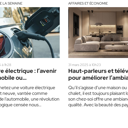
E LA SEMAINE
AFFAIRES ET ÉCONOMIE
5 à 1h28
31 mars 2025 à 10h23
e électrique : l’avenir
Haut-parleurs et télév
obile ou
pour améliorer l’ambi
olescence
etez une voiture électrique
Qu’il s’agisse d’une maison ou
ammée à grande
t neuve, vantée comme
chalet, il est toujours plaisant 
le
 de l’automobile, une révolution
son chez-soi offre une ambian
ogique censée nous
qualité. Avec la beauté des p
sser du moteur thermique et
des…
empreinte…