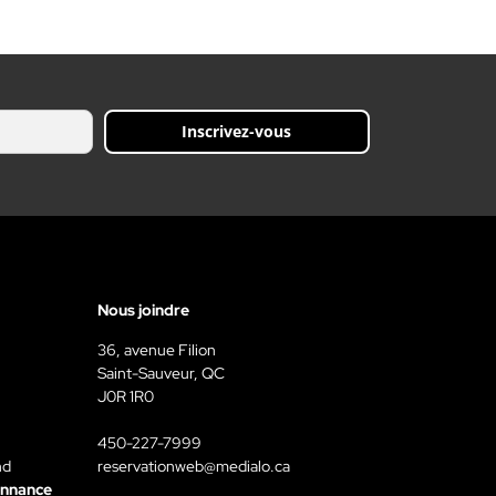
Inscrivez-vous
Nous joindre
36, avenue Filion
Saint-Sauveur, QC
J0R 1R0
450-227-7999
nd
reservationweb@medialo.ca
onnance