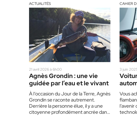
ACTUALITÉS
CAHIER D
21 avril 2026 à 6h00
3 juin 202
Agnès Grondin : une vie
Voitur
guidée par l’eau et le vivant
autom
l’obs
À l’occasion du Jour de la Terre, Agnès
Vous ach
progr
Grondin se raconte autrement.
flamban
échel
Derrière la personne élue, il y a une
l’avenir
citoyenne profondément ancrée dans
technol
la…
débarra
de son 