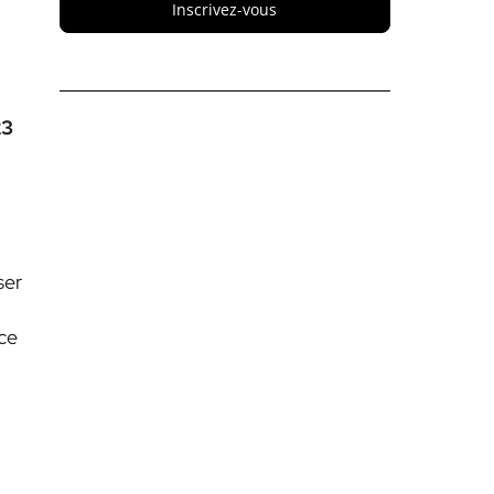
Inscrivez-vous
23
ser
ice