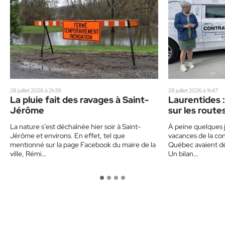
28 juillet 2026 à 2h39
28 juillet 2026 à 1h47
La pluie fait des ravages à Saint-
Laurentides :
Jérôme
sur les route
un corbillard
La nature s’est déchaînée hier soir à Saint-
À peine quelques j
sensibiliser 
Jérôme et environs. En effet, tel que
vacances de la con
mentionné sur la page Facebook du maire de la
Québec avaient déj
ville, Rémi…
Un bilan…