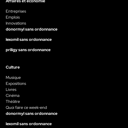
Affaires et économie
Entreprises
Emplois
Innovations
donormyl sans ordonnance
lexomil sans ordonnance
priligy sans ordonnance
Culture
Musique
Expositions
Livres
Cinéma
Théâtre
Quoi faire ce week-end
donormyl sans ordonnance
lexomil sans ordonnance