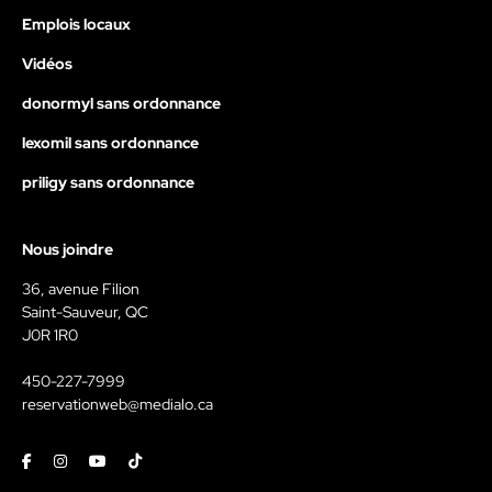
Emplois locaux
Vidéos
donormyl sans ordonnance
lexomil sans ordonnance
priligy sans ordonnance
Nous joindre
36, avenue Filion
Saint-Sauveur, QC
J0R 1R0
450-227-7999
reservationweb@medialo.ca
Facebook
Instagram
Youtube
Tiktok