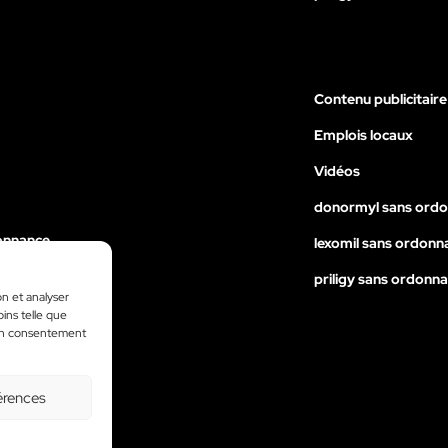
Contenu publicitaire
Emplois locaux
Vidéos
donormyl sans ord
onnance
lexomil sans ordonn
nance
priligy sans ordonn
on et analyser
ance
oins telle que
 son consentement
érences