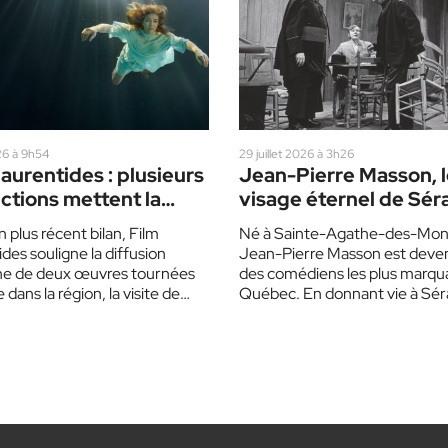
26 à 9h54
29 juillet 2026 à 3h26
aurentides : plusieurs
Jean-Pierre Masson, 
ctions mettent la
visage éternel de Sér
n en vedette
 plus récent bilan, Film
Né à Sainte-Agathe-des-Mon
des souligne la diffusion
Jean-Pierre Masson est deven
ne de deux œuvres tournées
des comédiens les plus marqu
 dans la région, la visite de
Québec. En donnant vie à Sér
eurs américains…
Poudrier, il a immortalisé les…