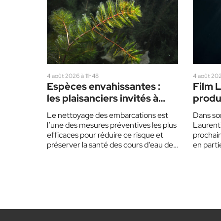
4 août 2026 à 11h48
4 août 20
Espèces envahissantes :
Film L
les plaisanciers invités à
produ
redoubler de prudence cet
régio
Le nettoyage des embarcations est
Dans son
été
l’une des mesures préventives les plus
Laurenti
efficaces pour réduire ce risque et
prochai
préserver la santé des cours d’eau des
en partie
Laurentides.…
product