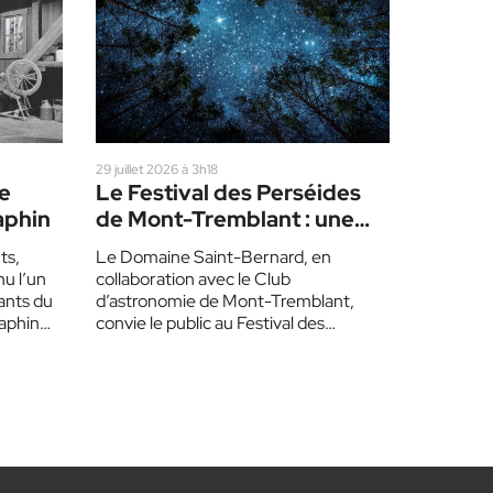
29 juillet 2026 à 3h18
le
Le Festival des Perséides
aphin
de Mont-Tremblant : une
pluie d’étoiles filantes
ts,
Le Domaine Saint-Bernard, en
u l’un
collaboration avec le Club
ants du
d’astronomie de Mont-Tremblant,
aphin
convie le public au Festival des
Perséides, le 14 août prochain. Les
Perséides sont…