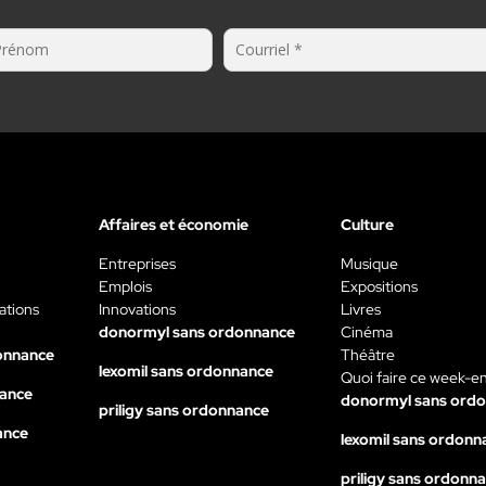
Affaires et économie
Culture
Entreprises
Musique
Emplois
Expositions
ations
Innovations
Livres
donormyl sans ordonnance
Cinéma
onnance
Théâtre
lexomil sans ordonnance
Quoi faire ce week-e
nance
donormyl sans ord
priligy sans ordonnance
ance
lexomil sans ordonn
priligy sans ordonn