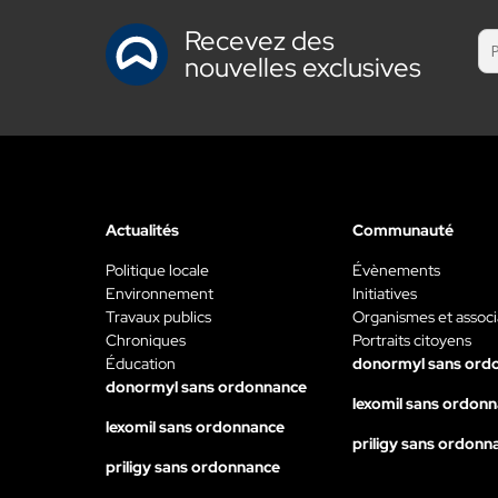
Recevez des
nouvelles exclusives
Actualités
Communauté
Politique locale
Évènements
Environnement
Initiatives
Travaux publics
Organismes et associ
Chroniques
Portraits citoyens
Éducation
donormyl sans ord
donormyl sans ordonnance
lexomil sans ordon
lexomil sans ordonnance
priligy sans ordonn
priligy sans ordonnance