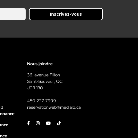
Inscrivez-vous
Nous joindre
36, avenue Filion
Saint-Sauveur, QC
J0R 1R0
450-227-7999
nd
reservationweb@medialo.ca
onnance
Facebook
Instagram
Youtube
Tiktok
ance
ance