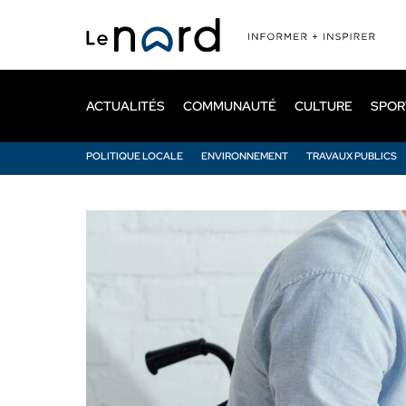
Passer
au
contenu
principal
ACTUALITÉS
COMMUNAUTÉ
CULTURE
SPOR
POLITIQUE LOCALE
ENVIRONNEMENT
TRAVAUX PUBLICS