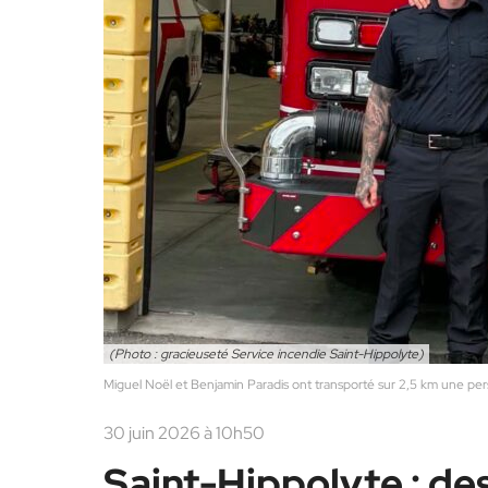
(Photo : gracieuseté Service incendie Saint-Hippolyte)
Miguel Noël et Benjamin Paradis ont transporté sur 2,5 km une pe
30 juin 2026 à 10h50
Saint-Hippolyte : de