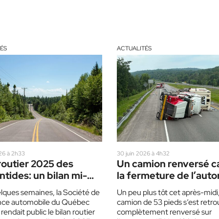
ÉS
ACTUALITÉS
026 à 2h33
30 juin 2026 à 4h32
routier 2025 des
Un camion renversé c
tides: un bilan mi-
la fermeture de l’aut
mi-raisin
15 Nord
uelques semaines, la Société de
Un peu plus tôt cet après-midi
ance automobile du Québec
camion de 53 pieds s’est retr
endait public le bilan routier
complètement renversé sur