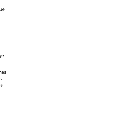
que
ge
rmes
s
es