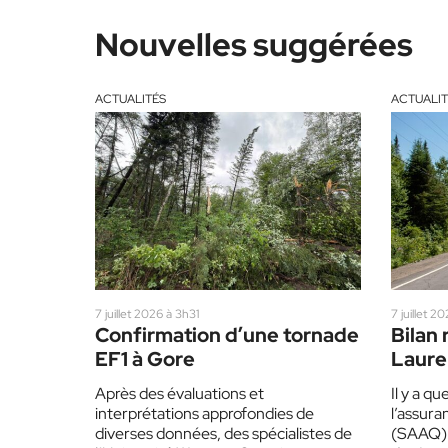
Nouvelles suggérées
ACTUALITÉS
ACTUALIT
7 juillet 2026 à 3h31
7 juillet 2
Confirmation d’une tornade
Bilan 
EF1 à Gore
Lauren
figue 
Après des évaluations et
Il y a q
interprétations approfondies de
l’assur
diverses données, des spécialistes de
(SAAQ) r