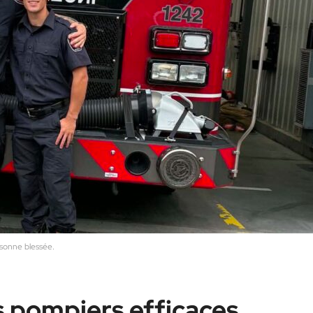
rsonne blessée.
s pompiers efficaces