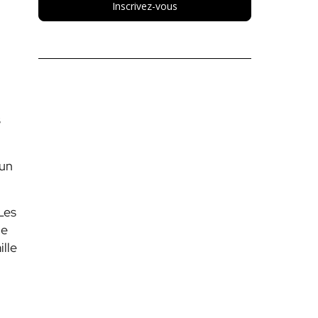
Inscrivez-vous
s
 un
Les
ne
ille