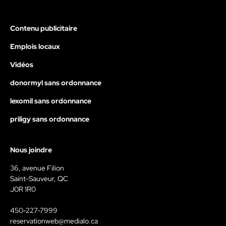
Contenu publicitaire
Emplois locaux
Vidéos
donormyl sans ordonnance
lexomil sans ordonnance
priligy sans ordonnance
Nous joindre
36, avenue Filion
Saint-Sauveur, QC
J0R 1R0
450-227-7999
reservationweb@medialo.ca