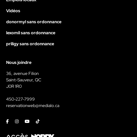
Vidéos
donormyl sans ordonnance
lexomil sans ordonnance
priligy sans ordonnance
Nous joindre
36, avenue Filion
Saint-Sauveur, QC
J0R 1R0
450-227-7999
reservationweb@medialo.ca
Facebook
Instagram
Youtube
Tiktok