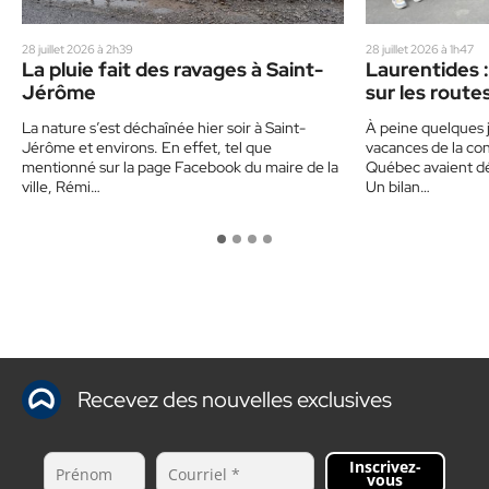
28 juillet 2026 à 2h39
28 juillet 2026 à 1h47
La pluie fait des ravages à Saint-
Laurentides :
Jérôme
sur les route
un corbillard
La nature s’est déchaînée hier soir à Saint-
À peine quelques j
sensibiliser 
Jérôme et environs. En effet, tel que
vacances de la con
mentionné sur la page Facebook du maire de la
Québec avaient déj
ville, Rémi…
Un bilan…
Recevez des nouvelles exclusives
Inscrivez-
vous