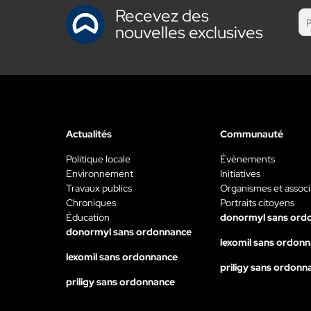
Recevez des
nouvelles exclusives
Actualités
Communauté
Politique locale
Évènements
Environnement
Initiatives
Travaux publics
Organismes et associ
Chroniques
Portraits citoyens
Éducation
donormyl sans ord
donormyl sans ordonnance
lexomil sans ordon
lexomil sans ordonnance
priligy sans ordonn
priligy sans ordonnance