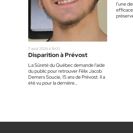
été
l’une de
efficace
préserve
Laurent
7 août 2026 à 3h03
Disparition à Prévost
La Sûreté du Québec demande l’aide
du public pour retrouver Félix Jacob
Demers Soucie, 15 ans de Prévost. Il a
été vu pour la dernière…