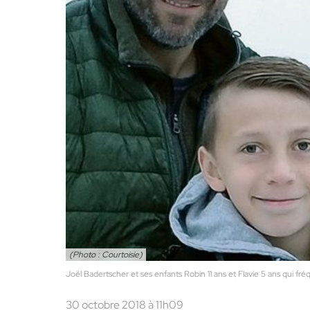
(Photo : Courtoisie)
Joël Badertscher et ses enfants Robin 11 ans et Flavie 5 ans qui fréq
30 octobre 2018 à 11h09