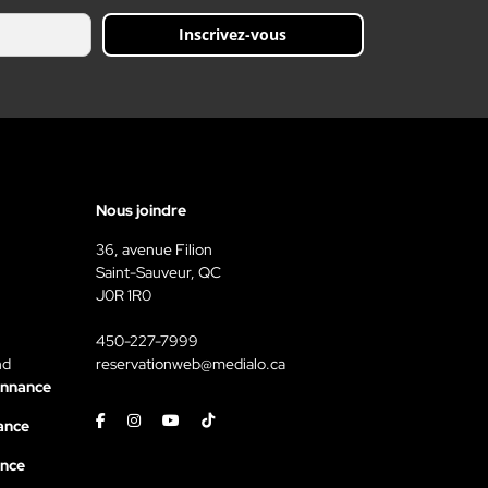
Inscrivez-vous
Nous joindre
36, avenue Filion
Saint-Sauveur, QC
J0R 1R0
450-227-7999
nd
reservationweb@medialo.ca
onnance
Facebook
Instagram
Youtube
Tiktok
ance
ance