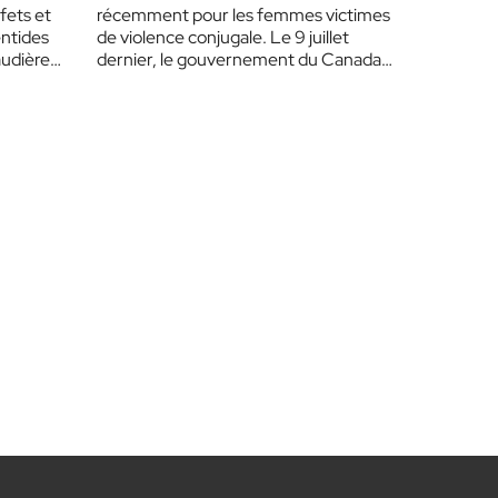
dans les Laurentides
éfets et
récemment pour les femmes victimes
entides
de violence conjugale. Le 9 juillet
audière
dernier, le gouvernement du Canada,
le gouvernement du Québec,…