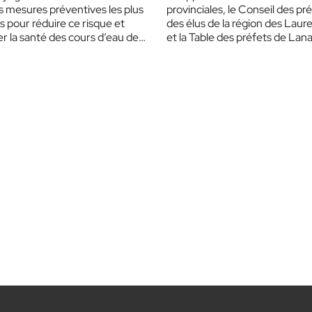
s mesures préventives les plus
provinciales, le Conseil des pr
s pour réduire ce risque et
des élus de la région des Laur
r la santé des cours d’eau des
et la Table des préfets de Lan
ides.…
invitent…