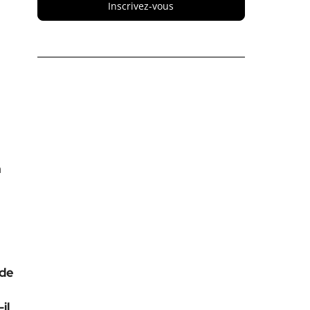
Inscrivez-vous
n
 de
il