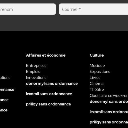
Affaires et économie
Culture
Entreprises
Musique
Emplois
Expositions
ations
Innovations
Livres
donormyl sans ordonnance
Cinéma
onnance
Théâtre
lexomil sans ordonnance
Quoi faire ce week-e
nance
donormyl sans ord
priligy sans ordonnance
ance
lexomil sans ordonn
priligy sans ordonn