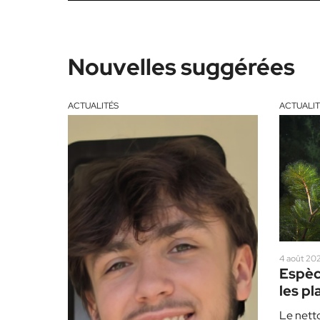
Nouvelles suggérées
ACTUALITÉS
ACTUALIT
4 août 202
Espèc
les pl
redou
Le nett