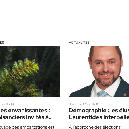
ÉS
ACTUALITÉS
6 à 11h48
4 août 2026 à 11h30
es envahissantes :
Démographie : les élu
aisanciers invités à
Laurentides interpelle
bler de prudence cet
partis politiques
oyage des embarcations est
À l’approche des élections