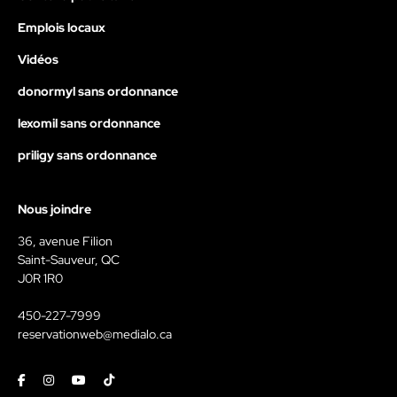
Emplois locaux
Vidéos
donormyl sans ordonnance
lexomil sans ordonnance
priligy sans ordonnance
Nous joindre
36, avenue Filion
Saint-Sauveur, QC
J0R 1R0
450-227-7999
reservationweb@medialo.ca
Facebook
Instagram
Youtube
Tiktok