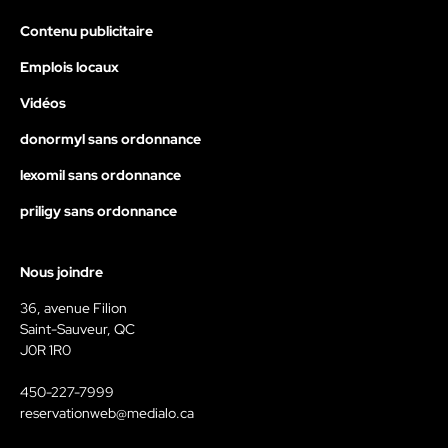
Contenu publicitaire
Emplois locaux
Vidéos
donormyl sans ordonnance
lexomil sans ordonnance
priligy sans ordonnance
Nous joindre
36, avenue Filion
Saint-Sauveur, QC
J0R 1R0
450-227-7999
reservationweb@medialo.ca