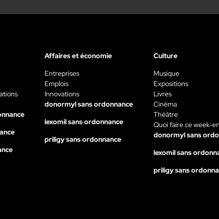
Affaires et économie
Culture
Entreprises
Musique
Emplois
Expositions
ations
Innovations
Livres
donormyl sans ordonnance
Cinéma
onnance
Théâtre
lexomil sans ordonnance
Quoi faire ce week-e
nance
donormyl sans ord
priligy sans ordonnance
ance
lexomil sans ordonn
priligy sans ordonn