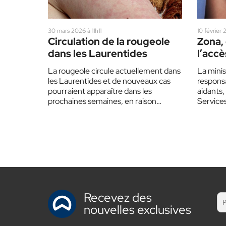
30 mars 2026 à 11h11
10 février
Circulation de la rougeole
Zona,
dans les Laurentides
l’accè
pour l
La rougeole circule actuellement dans
La minis
les Laurentides et de nouveaux cas
responsa
pourraient apparaître dans les
aidants,
prochaines semaines, en raison
Services
d’expositions au virus dans certains
responsa
lieux…
Recevez des
nouvelles exclusives