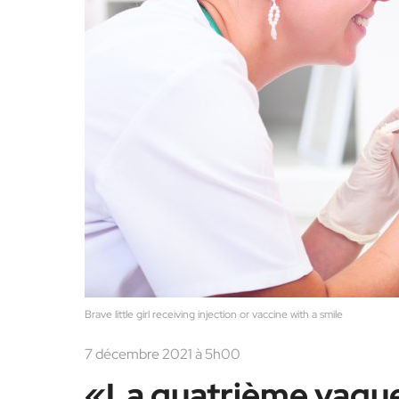
Brave little girl receiving injection or vaccine with a smile
7 décembre 2021 à 5h00
«La quatrième vague 