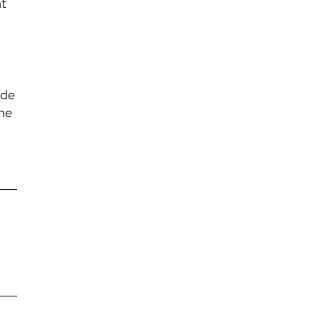
nt
.
 de
 ne