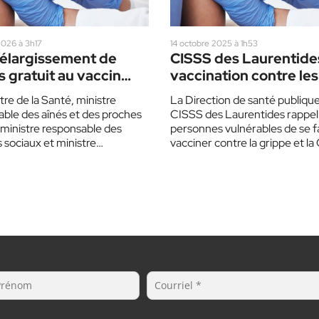
 2026 à 3h17
14 octobre 2025 à 1h53
 élargissement de
CISSS des Laurentides
s gratuit au vaccin
vaccination contre les
es 71 à 74 ans
respiratoires
tre de la Santé, ministre
La Direction de santé publiqu
ble des aînés et des proches
CISSS des Laurentides rappel
 ministre responsable des
personnes vulnérables de se f
 sociaux et ministre
vacciner contre la grippe et l
ble de la région des…
19. La vaccination…