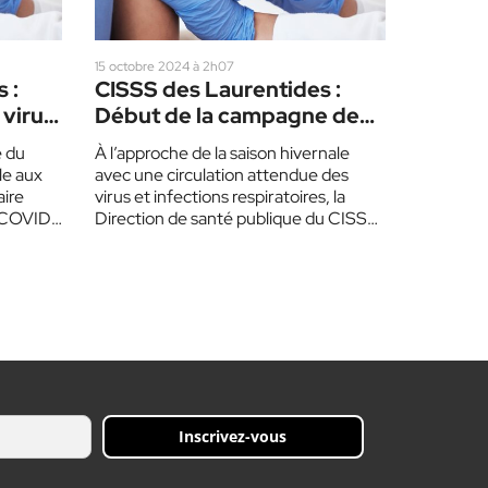
15 octobre 2024 à 2h07
 :
CISSS des Laurentides :
 virus
Début de la campagne de
vaccination
e du
À l’approche de la saison hivernale
le aux
avec une circulation attendue des
aire
virus et infections respiratoires, la
a COVID-
Direction de santé publique du CISSS
des Laurentides invite…
Inscrivez-vous