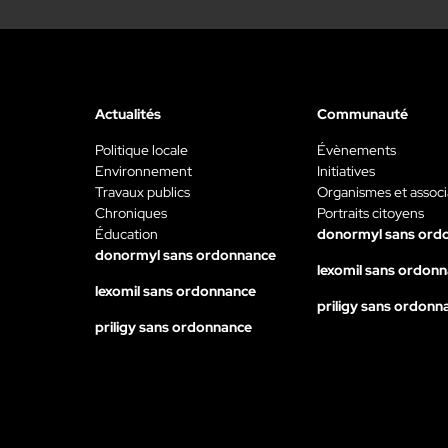
Actualités
Communauté
Politique locale
Évènements
Environnement
Initiatives
Travaux publics
Organismes et associ
Chroniques
Portraits citoyens
Éducation
donormyl sans ord
donormyl sans ordonnance
lexomil sans ordon
lexomil sans ordonnance
priligy sans ordonn
priligy sans ordonnance