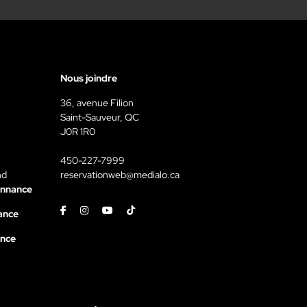
Nous joindre
36, avenue Filion
Saint-Sauveur, QC
J0R 1R0
450-227-7999
nd
reservationweb@medialo.ca
onnance
Facebook
Instagram
Youtube
Tiktok
ance
ance