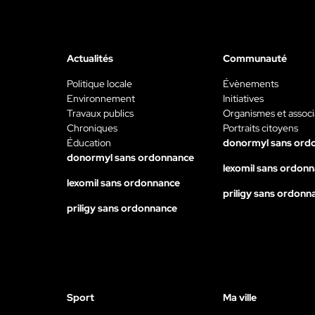
Actualités
Communauté
Politique locale
Évènements
Environnement
Initiatives
Travaux publics
Organismes et associ
Chroniques
Portraits citoyens
Éducation
donormyl sans ord
donormyl sans ordonnance
lexomil sans ordon
lexomil sans ordonnance
priligy sans ordonn
priligy sans ordonnance
Sport
Ma ville