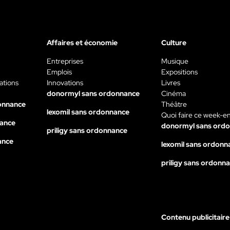
Affaires et économie
Culture
Entreprises
Musique
Emplois
Expositions
ations
Innovations
Livres
donormyl sans ordonnance
Cinéma
onnance
Théâtre
lexomil sans ordonnance
Quoi faire ce week-e
nance
donormyl sans ord
priligy sans ordonnance
ance
lexomil sans ordonn
priligy sans ordonn
Contenu publicitaire