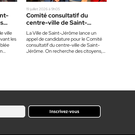
19 juillet 2026 à 9h05
int-
Comité consultatif du
es
centre-ville de Saint-
Jérôme
e ville
La Ville de Saint-Jérôme lance un
vant les
appel de candidature pour le Comité
mblée
consultatif du centre-ville de Saint-
En…
Jérôme. On recherche des citoyens,
des commerçants, des propriétaires,…
Inscrivez-vous