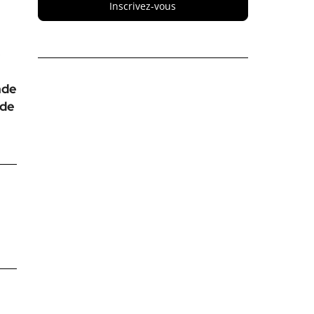
Inscrivez-vous
e
nde
 de