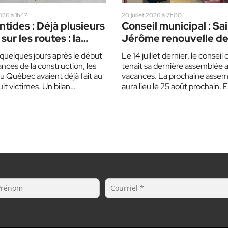
2026 à 1h47
20 juillet 2026 à 7h00
tides : Déjà plusieurs
Conseil municipal : Sa
sur les routes : la
Jérôme renouvelle d
mise sur un corbillard
ententes
quelques jours après le début
Le 14 juillet dernier, le conseil d
pour sensibiliser les
nces de la construction, les
tenait sa dernière assemblée a
cteurs
u Québec avaient déjà fait au
vacances. La prochaine asse
it victimes. Un bilan…
aura lieu le 25 août prochain. 