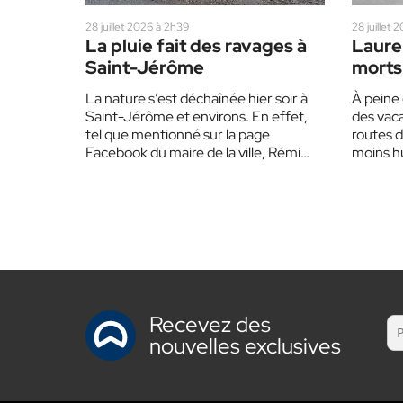
28 juillet 2026 à 2h39
28 juillet 
La pluie fait des ravages à
Lauren
Saint-Jérôme
morts 
SAAQ 
La nature s’est déchaînée hier soir à
À peine 
blanc 
Saint-Jérôme et environs. En effet,
des vaca
condu
tel que mentionné sur la page
routes d
Facebook du maire de la ville, Rémi…
moins hu
Recevez des
nouvelles exclusives