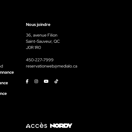
Nous joindre
36, avenue Filion
Saint-Sauveur, QC
J0R 1R0
450-227-7999
nd
reservationweb@medialo.ca
onnance
Facebook
Instagram
Youtube
Tiktok
ance
ance