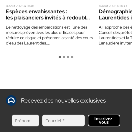
4 août 2026 à 11h48
4 août 2026 à 11h30
Espèces envahissantes :
Démographie 
les plaisanciers invités à redoubler
Laurentides i
de prudence cet été
politiques
Le nettoyage des embarcations est l’une des
À l’approche des é
mesures préventives les plus efficaces pour
Conseil des préfet
réduire ce risque et préserver la santé des cours
Laurentides et la 
d’eau des Laurentides.…
Lanaudière invite
Recevez des nouvelles exclusives
Inscrivez-
vous