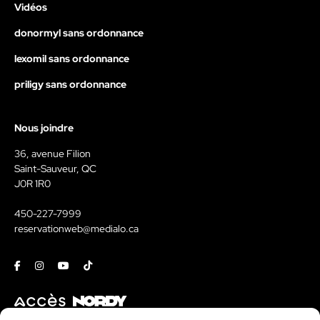
Vidéos
donormyl sans ordonnance
lexomil sans ordonnance
priligy sans ordonnance
Nous joindre
36, avenue Filion
Saint-Sauveur, QC
J0R 1R0
450-227-7999
reservationweb@medialo.ca
Facebook
Instagram
Youtube
Tiktok