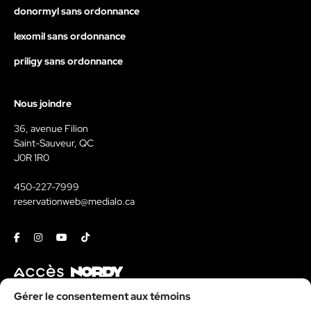
donormyl sans ordonnance
lexomil sans ordonnance
priligy sans ordonnance
Nous joindre
36, avenue Filion
Saint-Sauveur, QC
J0R 1R0
450-227-7999
reservationweb@medialo.ca
Facebook
Instagram
Youtube
Tiktok
Contact
Gérer le consentement aux témoins