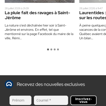
28 juillet 2026 à 2h39
28 juillet 2026 à 1h47
La pluie fait des ravages à Saint-
Laurentides :
Jérôme
sur les route
un corbillard
La nature s’est déchaînée hier soir à Saint-
À peine quelques j
sensibiliser 
Jérôme et environs. En effet, tel que
vacances de la con
mentionné sur la page Facebook du maire de la
Québec avaient déj
ville, Rémi…
Un bilan…
Recevez des nouvelles exclusives
Inscrivez-
vous