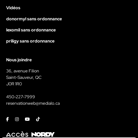
Vidéos
donormyl sans ordonnance
lexomil sans ordonnance
priligy sans ordonnance
Nous joindre
36, avenue Filion
Saint-Sauveur, QC
J0R 1R0
450-227-7999
reservationweb@medialo.ca
Facebook
Instagram
Youtube
Tiktok