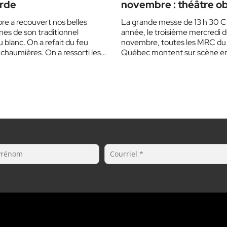
urde
novembre : théâtre ob
e a recouvert nos belles
La grande messe de 13 h 30 
es de son traditionnel
année, le troisième mercredi 
blanc. On a refait du feu
novembre, toutes les MRC du
 chaumières. On a ressorti les
Québec montent sur scène 
de…
temps.…