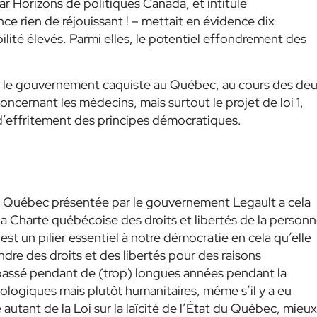
ar Horizons de politiques Canada, et intitulé
nce rien de réjouissant ! – mettait en évidence dix
lité élevés. Parmi elles, le potentiel effondrement des
par le gouvernement caquiste au Québec, au cours des de
oncernant les médecins, mais surtout le projet de loi 1,
d’effritement des principes démocratiques.
 du Québec présentée par le gouvernement Legault a cela
er la Charte québécoise des droits et libertés de la person
st un pilier essentiel à notre démocratie en cela qu’elle
re des droits et des libertés pour des raisons
 passé pendant de (trop) longues années pendant la
ologiques mais plutôt humanitaires, même s’il y a eu
tant de la Loi sur la laïcité de l’État du Québec, mieux