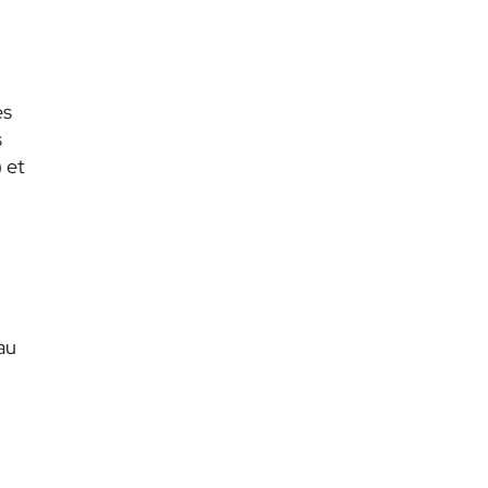
es
s
 et
au