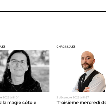
UES
CHRONIQUES
e 2025 à 8h04
2 décembre 2025 à 9h37
 la magie côtoie
Troisième mercredi d