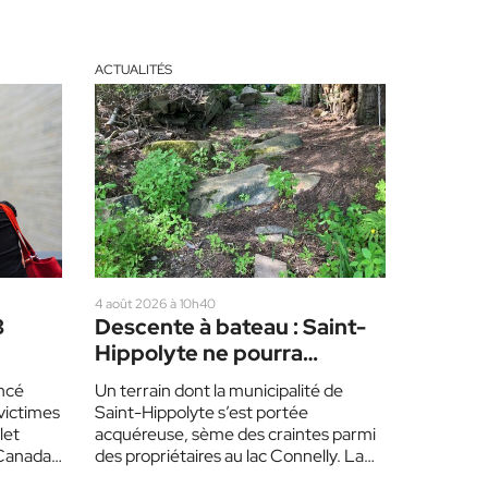
ACTUALITÉS
4 août 2026 à 10h40
3
Descente à bateau : Saint-
Hippolyte ne pourra
2
aménager une rampe
ncé
Un terrain dont la municipalité de
d’accès avant un an
victimes
Saint-Hippolyte s’est portée
let
acquéreuse, sème des craintes parmi
Canada,
des propriétaires au lac Connelly. La
…
mairesse a toutefois assuré que…