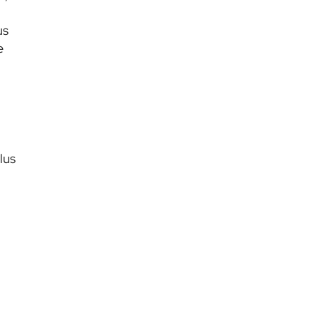
us
e
lus