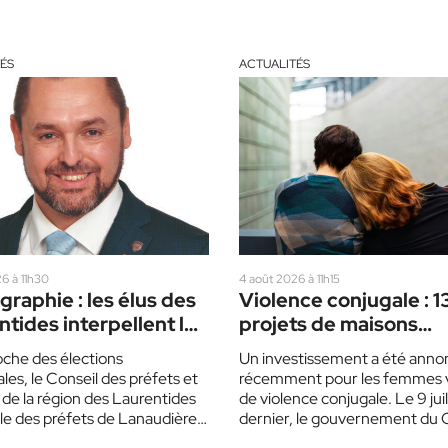
ÉS
ACTUALITÉS
6 à 11h30
4 août 2026 à 11h15
raphie : les élus des
Violence conjugale : 1
tides interpellent les
projets de maisons
 politiques
d’hébergement, dont 
oche des élections
Un investissement a été anno
dans les Laurentides
ales, le Conseil des préfets et
récemment pour les femmes 
 de la région des Laurentides
de violence conjugale. Le 9 juil
ble des préfets de Lanaudière
dernier, le gouvernement du 
…
le gouvernement du Québec,