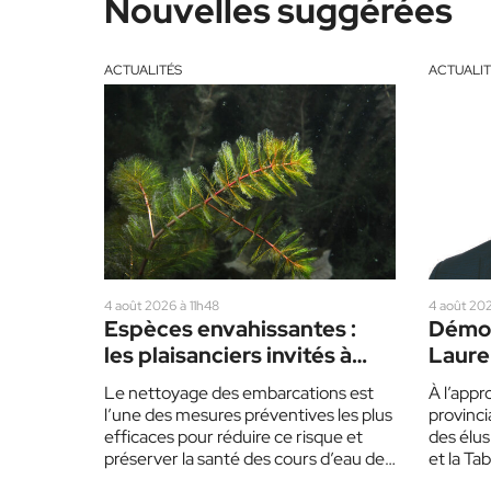
Nouvelles suggérées
ACTUALITÉS
ACTUALIT
4 août 2026 à 11h48
4 août 202
Espèces envahissantes :
Démog
les plaisanciers invités à
Lauren
redoubler de prudence cet
partis
Le nettoyage des embarcations est
À l’appr
été
l’une des mesures préventives les plus
provinci
efficaces pour réduire ce risque et
des élus
préserver la santé des cours d’eau des
et la Ta
Laurentides.…
invitent